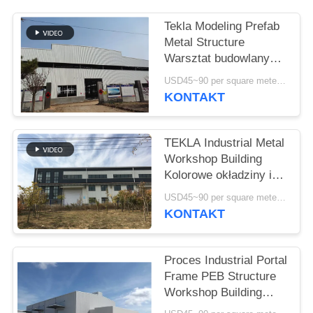
NOWOŚCI
Tekla Modeling Prefab
Metal Structure
PRZYPADKI
Warsztat budowlany
Wysoka wytrzymałość
USD45~90 per square meter MOQ:1000 metrów kwadratowych
SITEMAP
KONTAKT
POLITYKA
TEKLA Industrial Metal
PRYWATNOŚCI
Workshop Building
Kolorowe okładziny i
pokrycia dachowe
USD45~90 per square meter MOQ:1000 metrów kwadratowych
KONTAKT
Proces Industrial Portal
Frame PEB Structure
Workshop Building
Standard ISO