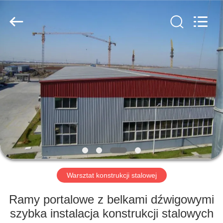
Qingdao
KaFa
Fabrication
Co.,
Ltd..
All
Rights
Reserved.
DO
DOMU
PRODUKTY
FILMY
POKAZ
VR
Warsztat konstrukcji stalowej
Ramy portalowe z belkami dźwigowymi
O
szybka instalacja konstrukcji stalowych