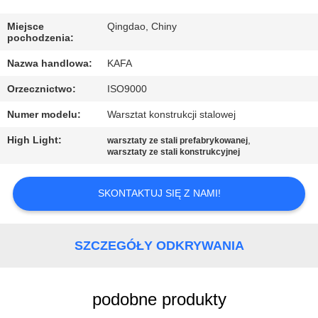
NAS
Miejsce
Qingdao, Chiny
pochodzenia:
WYCIECZKA
Nazwa handlowa:
KAFA
PO
Orzecznictwo:
ISO9000
FABRYCE
Numer modelu:
Warsztat konstrukcji stalowej
KONTROLA
High Light:
,
warsztaty ze stali prefabrykowanej
warsztaty ze stali konstrukcyjnej
JAKOŚCI
SKONTAKTUJ SIĘ Z NAMI!
SKONTAKTUJ
SIĘ
SZCZEGÓŁY ODKRYWANIA
Z
NAMI
podobne produkty