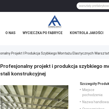
O NAS
WYCIECZKA PO FABRYCE
KONTROLA JAKOŚCI
jonalny Projekt I Produkcja Szybkiego Montażu Elastycznych Warsztat
Profesjonalny projekt i produkcja szybkiego 
stali konstrukcyjnej
Szczegóły Produk
Miejsce
pochodzenia:
Nazwa handlowa