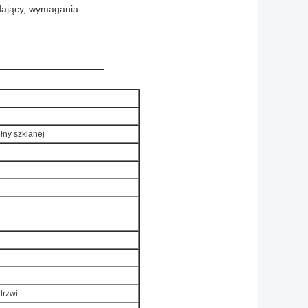
adający, wymagania
łny szklanej
drzwi