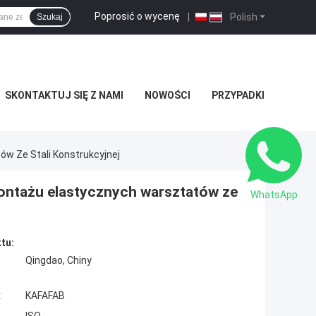
Poprosić o wycenę
|
Polish
Szukaj
SKONTAKTUJ SIĘ Z NAMI
NOWOŚCI
PRZYPADKI
ów Ze Stali Konstrukcyjnej
montażu elastycznych warsztatów ze
WhatsApp
tu:
Qingdao, Chiny
:
KAFAFAB