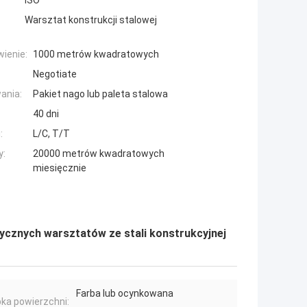
ISO
Warsztat konstrukcji stalowej
ienie:
1000 metrów kwadratowych
Negotiate
ania:
Pakiet nago lub paleta stalowa
40 dni
:
L/C, T/T
y:
20000 metrów kwadratowych
miesięcznie
tycznych warsztatów ze stali konstrukcyjnej
Farba lub ocynkowana
ka powierzchni: