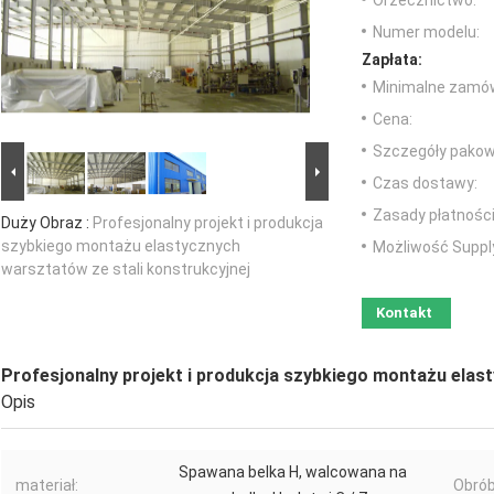
Orzecznictwo:
Numer modelu:
Zapłata:
Minimalne zamów
Cena:
Szczegóły pakow
Czas dostawy:
Zasady płatności
Duży Obraz :
Profesjonalny projekt i produkcja
szybkiego montażu elastycznych
Możliwość Suppl
warsztatów ze stali konstrukcyjnej
Kontakt
Profesjonalny projekt i produkcja szybkiego montażu elas
Opis
Spawana belka H, ​​walcowana na
materiał:
Obrób