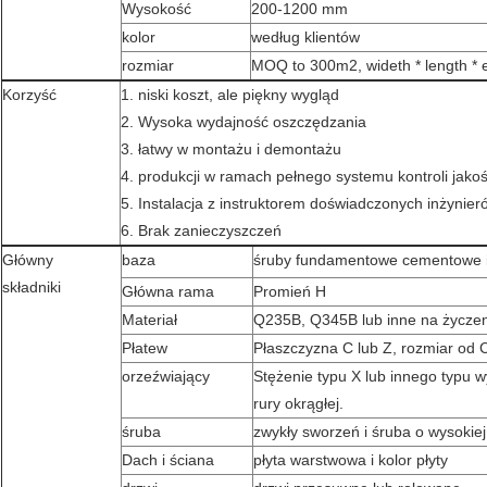
Wysokość
200-1200 mm
kolor
według klientów
rozmiar
MOQ to 300m2, wideth * length * 
Korzyść
1. niski koszt, ale piękny wygląd
2. Wysoka wydajność oszczędzania
3. łatwy w montażu i demontażu
4. produkcji w ramach pełnego systemu kontroli jako
5. Instalacja z instruktorem doświadczonych inżynier
6. Brak zanieczyszczeń
Główny
baza
śruby fundamentowe cementowe i
składniki
Główna rama
Promień H
Materiał
Q235B, Q345B lub inne na życzeni
Płatew
Płaszczyzna C lub Z, rozmiar od
orzeźwiający
Stężenie typu X lub innego typu 
rury okrągłej.
śruba
zwykły sworzeń i śruba o wysokiej
Dach i ściana
płyta warstwowa i kolor płyty