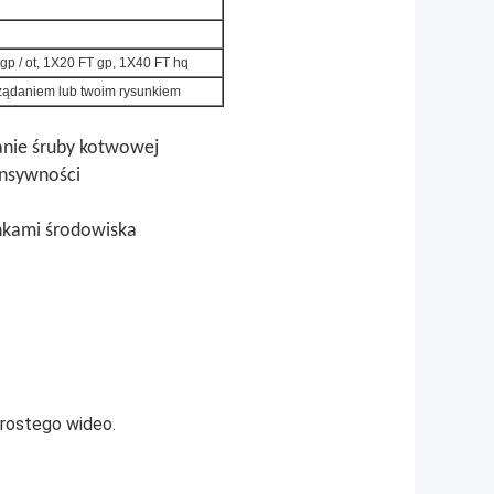
p / ot, 1X20 FT gp, 1X40 FT hq
żądaniem lub twoim rysunkiem
anie śruby kotwowej
tensywności
nkami środowiska
prostego wideo.