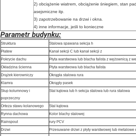
2) obciążenie wiatrem, obciążenie śniegiem, stan p
asejsmiczne itp.
3) zapotrzebowanie na drzwi i okna.
4) inne informacje, jeśli to konieczne
Parametr budynku:
Struktura
Stalowa spawana sekcja h
Płatew
Kanał sekcji C lub kanał sekcji z
Pokrycie dachu
Płyta warstwowa lub blacha falista z wężownicą z we
Okładzina ścienna
Płyta warstwowa lub blacha falista
Drążek kierowniczy
Okrągła stalowa rura
Klamra
Okrągły pasek
Słup kolumnowy i
Stal kątowa lub h sekcja stalowa lub rura stalowa
poprzeczny
Orteza stawu kolanowego
Stal kątowa
Rynna dachowa
Kolor blachy stalowej
Rainspout
rury PCV
Drzwi
Przesuwane drzwi z płyty warstwowej lub metalowe 