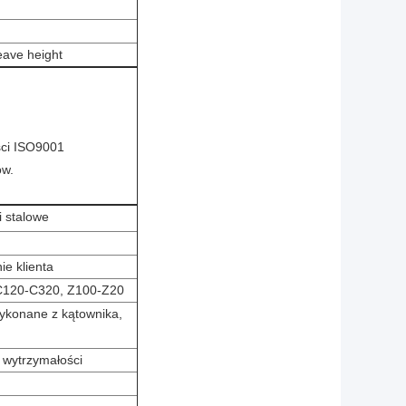
eave height
ści ISO9001
ów.
 stalowe
e klienta
 C120-C320, Z100-Z20
wykonane z kątownika,
 wytrzymałości