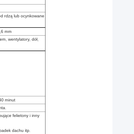
ed rdzą lub ocynkowane
0,6 mm
em, wentylatory, dół,
40 minut
nta.
ujące felietony i inny
padek dachu itp.