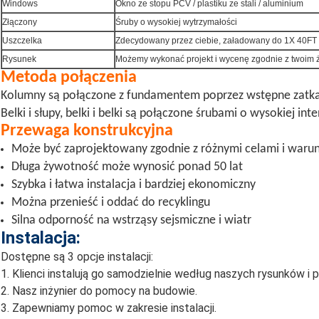
Windows
Okno ze stopu PCV / plastiku ze stali / aluminium
Złączony
Śruby o wysokiej wytrzymałości
Uszczelka
Zdecydowany przez ciebie, załadowany do 1X 40FT g
Rysunek
Możemy wykonać projekt i wycenę zgodnie z twoim 
Metoda połączenia
Kolumny są połączone z fundamentem poprzez wstępne zatk
Belki i słupy, belki i belki są połączone śrubami o wysokiej in
Przewaga konstrukcyjna
Może być zaprojektowany zgodnie z różnymi celami i waru
Długa żywotność może wynosić ponad 50 lat
Szybka i łatwa instalacja i bardziej ekonomiczny
Można przenieść i oddać do recyklingu
Silna odporność na wstrząsy sejsmiczne i wiatr
Instalacja:
Dostępne są 3 opcje instalacji:
1. Klienci instalują go samodzielnie według naszych rysunków i 
2. Nasz inżynier do pomocy na budowie.
3. Zapewniamy pomoc w zakresie instalacji.