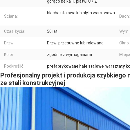
gorąco belka H, ​​płatwi C / Z
blacha stalowa lub płyta warstwowa
Ściana:
Dach:
Czas życia:
50 lat
Wymia
Drzwi:
Drzwi przesuwne lub rolowane
Okno:
Kolor:
zgodnie z wymaganiami
Miejs
Podkreślić:
prefabrykowane hale stalowe
,
warsztaty ko
Profesjonalny projekt i produkcja szybkieg
ze stali konstrukcyjnej