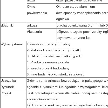
drzwi
drzwi przesuwne lub rolowane
Okno
Okno ze stopu aluminium
powierzchnia
dwa sposoby zabezpieczania prz
ogniowo
składniki
arkusz
Blacha ocynkowana 0,5 mm lub 
Akcesoria
półprzezroczyste paski ze skylingi
ocynkowana rynna itp.
Wykorzystania
1.worshop, magazyn, rośliny.
2. stalowa konstrukcja ramy z siatki
3. H-kolumna stalowa i belka typu H
4. Produkty ramowe portalu
5. wysoki projekt budowlany
6. inne budynki o konstrukcji stalowej.
Uszczelka
Główna rama arkusza bez obciążenia pakującego w 
Rysunek
zgodnie z rysunkami lub zgodnie z wymaganiami klie
Projekt
Jeśli potrzebujesz wzoru dla ciebie, podaj nam następ
szczegółowy rozmiar:
1) długość, szerokość, wysokość, wysokość okapu, s